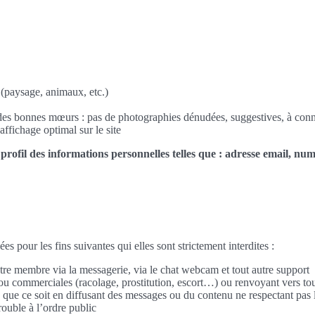
(paysage, animaux, etc.)
et des bonnes mœurs : pas de photographies dénudées, suggestives, à con
affichage optimal sur le site
 profil des informations personnelles telles que : adresse email, nu
es pour les fins suivantes qui elles sont strictement interdites :
re membre via la messagerie, via le chat webcam et tout autre support
s ou commerciales (racolage, prostitution, escort…) ou renvoyant vers to
e que ce soit en diffusant des messages ou du contenu ne respectant pas 
trouble à l’ordre public