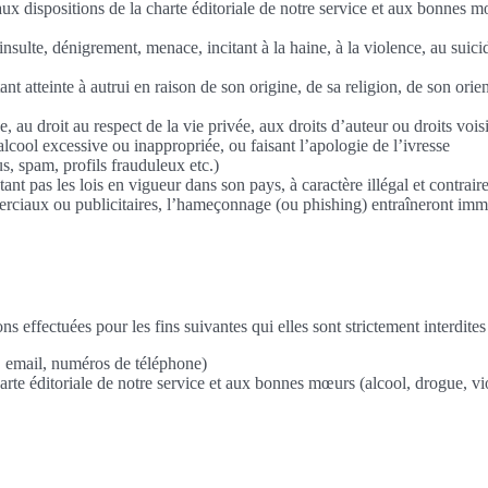
 aux dispositions de la charte éditoriale de notre service et aux bonnes
insulte, dénigrement, menace, incitant à la haine, à la violence, au suic
ant atteinte à autrui en raison de son origine, de sa religion, de son ori
e, au droit au respect de la vie privée, aux droits d’auteur ou droits voi
lcool excessive ou inappropriée, ou faisant l’apologie de l’ivresse
s, spam, profils frauduleux etc.)
ctant pas les lois en vigueur dans son pays, à caractère illégal et contr
erciaux ou publicitaires, l’hameçonnage (ou phishing) entraîneront im
s effectuées pour les fins suivantes qui elles sont strictement interdites
 email, numéros de téléphone)
arte éditoriale de notre service et aux bonnes mœurs (alcool, drogue, v