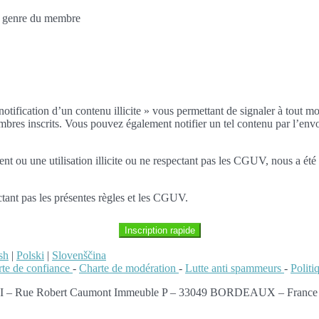
au genre du membre
notification d’un contenu illicite » vous permettant de signaler à tout m
embres inscrits. Vous pouvez également notifier un tel contenu par l’envo
ou une utilisation illicite ou ne respectant pas les CGUV, nous a été 
tant pas les présentes règles et les CGUV.
Inscription rapide
sh
|
Polski
|
Slovenščina
te de confiance
-
Charte de modération
-
Lutte anti spammeurs
-
Polit
 II – Rue Robert Caumont Immeuble P – 33049 BORDEAUX – France | et