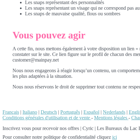
Les snaps représentant des personnalités
Les snaps représentant un visage qui ne correspond pas 
Les snaps de mauvaise qualité, flous ou sombres
Vous pouvez agir
A cette fin, nous mettons également à votre disposition un lien « 
constater sur le site. Ce lien figure sur le profil de chacun des m
customer@mainpay.net
Nous nous engageons à réagir lorsqu’un contenu, un comportement 
les plus adaptées à la situation.
Nous nous réservons le droit de supprimer tout contenu ne respec
Français
|
Italiano
|
Deutsch
|
Português
|
Español
|
Nederlands
|
Engli
Conditions générales d'utilisation et de vente
-
Mentions légales
-
Char
Inscrivez vous pour recevoir nos offres
|
Cyric | Les Bureaux du Lac
Pour consulter notre politique de confidentialité cliquez
ici